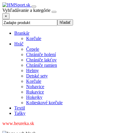
Vyhľadávanie a kategórie
×
Brankár
Korčule
Hráč
Čepele
Chrániče holení
Chrániče lakťov
Chrániče ramien
Helmy
Detské sety
Korčule
Nohavice
Rukavice
Hokejky
Kolieskové korčule
Textil
Tašky
www.heureka.sk