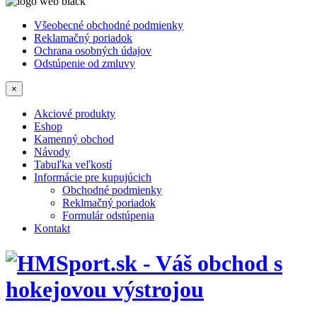
Všeobecné obchodné podmienky
Reklamačný poriadok
Ochrana osobných údajov
Odstúpenie od zmluvy
×
Akciové produkty
Eshop
Kamenný obchod
Návody
Tabuľka veľkostí
Informácie pre kupujúcich
Obchodné podmienky
Reklmačný poriadok
Formulár odstúpenia
Kontakt