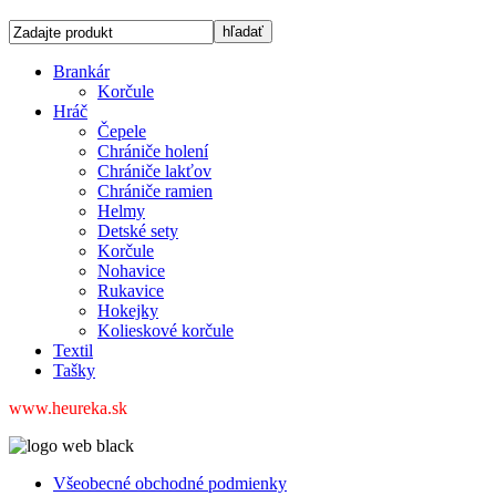
Brankár
Korčule
Hráč
Čepele
Chrániče holení
Chrániče lakťov
Chrániče ramien
Helmy
Detské sety
Korčule
Nohavice
Rukavice
Hokejky
Kolieskové korčule
Textil
Tašky
www.heureka.sk
Všeobecné obchodné podmienky