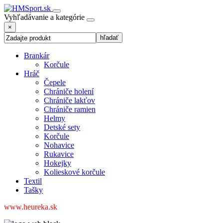
Vyhľadávanie a kategórie
×
Brankár
Korčule
Hráč
Čepele
Chrániče holení
Chrániče lakťov
Chrániče ramien
Helmy
Detské sety
Korčule
Nohavice
Rukavice
Hokejky
Kolieskové korčule
Textil
Tašky
www.heureka.sk