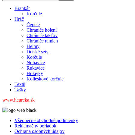
Brankár
Korčule
Hráč
Čepele
Chrániče holení
Chrániče lakťov
Chrániče ramien
Helmy
Detské sety
Korčule
Nohavice
Rukavice
Hokejky
Kolieskové korčule
Textil
Tašky
www.heureka.sk
Všeobecné obchodné podmienky
Reklamačný poriadok
Ochrana osobných údajov