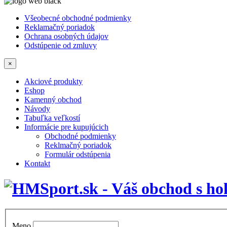
Všeobecné obchodné podmienky
Reklamačný poriadok
Ochrana osobných údajov
Odstúpenie od zmluvy
×
Akciové produkty
Eshop
Kamenný obchod
Návody
Tabuľka veľkostí
Informácie pre kupujúcich
Obchodné podmienky
Reklmačný poriadok
Formulár odstúpenia
Kontakt
Meno