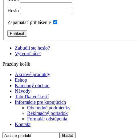
Heslo
Zapamätať prihlásenie
Zabudli ste heslo?
Vytvoriť účet
Prázdny košík
Akciové produkty
Eshop
Kamenný obchod
Návody
Tabuľka veľkostí
Informácie pre kupujúcich
Obchodné podmienky
Reklmačný poriadok
Formulár odstúpenia
Kontakt