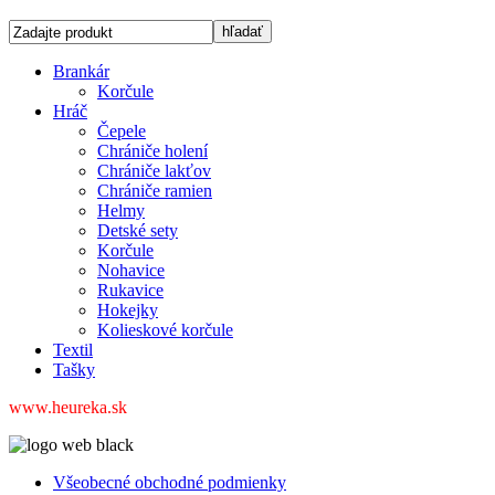
Brankár
Korčule
Hráč
Čepele
Chrániče holení
Chrániče lakťov
Chrániče ramien
Helmy
Detské sety
Korčule
Nohavice
Rukavice
Hokejky
Kolieskové korčule
Textil
Tašky
www.heureka.sk
Všeobecné obchodné podmienky