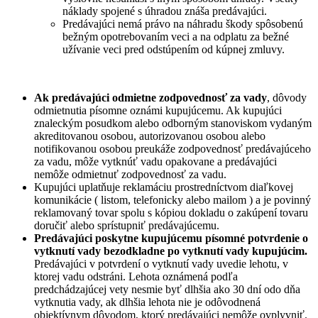
náklady spojené s úhradou znáša predávajúci.
Predávajúci nemá právo na náhradu škody spôsobenú
bežným opotrebovaním veci a na odplatu za bežné
užívanie veci pred odstúpením od kúpnej zmluvy.
Ak predávajúci odmietne zodpovednosť za vady
, dôvody
odmietnutia písomne oznámi kupujúcemu. Ak kupujúci
znaleckým posudkom alebo odborným stanoviskom vydaným
akreditovanou osobou, autorizovanou osobou alebo
notifikovanou osobou preukáže zodpovednosť predávajúceho
za vadu, môže vytknúť vadu opakovane a predávajúci
nemôže odmietnuť zodpovednosť za vadu.
Kupujúci uplatňuje reklamáciu prostredníctvom diaľkovej
komunikácie ( listom, telefonicky alebo mailom ) a je povinný
reklamovaný tovar spolu s kópiou dokladu o zakúpení tovaru
doručiť alebo sprístupniť predávajúcemu.
Predávajúci poskytne kupujúcemu písomné potvrdenie o
vytknutí vady bezodkladne po vytknutí vady kupujúcim.
Predávajúci v potvrdení o vytknutí vady uvedie lehotu, v
ktorej vadu odstráni. Lehota oznámená podľa
predchádzajúcej vety nesmie byť dlhšia ako 30 dní odo dňa
vytknutia vady, ak dlhšia lehota nie je odôvodnená
objektívnym dôvodom, ktorý predávajúci nemôže ovplyvniť.