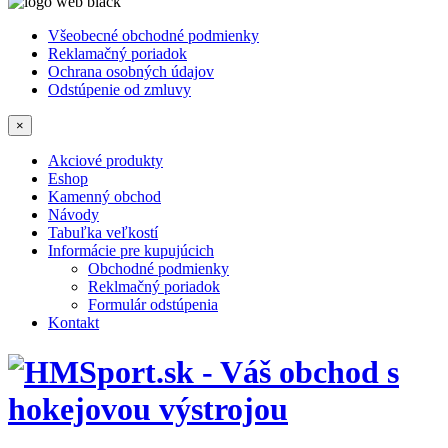
Všeobecné obchodné podmienky
Reklamačný poriadok
Ochrana osobných údajov
Odstúpenie od zmluvy
×
Akciové produkty
Eshop
Kamenný obchod
Návody
Tabuľka veľkostí
Informácie pre kupujúcich
Obchodné podmienky
Reklmačný poriadok
Formulár odstúpenia
Kontakt