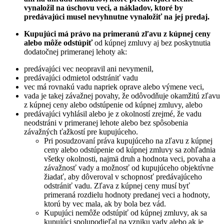
vynaložil na úschovu veci, a nákladov, ktoré by
predávajúci musel nevyhnutne vynaložiť na jej predaj.
Kupujúci má právo na primeranú zľavu z kúpnej ceny
alebo môže odstúpiť
od kúpnej zmluvy aj bez poskytnutia
dodatočnej primeranej lehoty ak:
predávajúci vec neopravil ani nevymenil,
predávajúci odmietol odstrániť vadu
vec má rovnakú vadu napriek oprave alebo výmene veci,
vada je takej závažnej povahy, že odôvodňuje okamžitú zľavu
z kúpnej ceny alebo odstúpenie od kúpnej zmluvy, alebo
predávajúci vyhlásil alebo je z okolností zrejmé, že vadu
neodstráni v primeranej lehote alebo bez spôsobenia
závažných ťažkostí pre kupujúceho.
Pri posudzovaní práva kupujúceho na zľavu z kúpnej
ceny alebo odstúpenie od kúpnej zmluvy sa zohľadnia
všetky okolnosti, najmä druh a hodnota veci, povaha a
závažnosť vady a možnosť od kupujúceho objektívne
žiadať, aby dôveroval v schopnosť predávajúceho
odstrániť vadu. Zľava z kúpnej ceny musí byť
primeraná rozdielu hodnoty predanej veci a hodnoty,
ktorú by vec mala, ak by bola bez vád.
Kupujúci nemôže odstúpiť od kúpnej zmluvy, ak sa
kupujúci spolupodieľal na vzniku vady alebo ak je