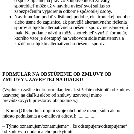
o spor z uplatnenia práv zo zodpovednosti za vady,
spotrebiteľ môže už v návrhu uviesť svoj súhlas so
zabezpečením vyjadrenia odborne spôsobilej osoby.
Návrh možno podať v listinnej podobe, elektronickej podobe
alebo ústne do zápisnice, ak pravidlá alternatívneho riešenia
sporov subjektu alternatívneho riešenia sporov neustanovujú
inak. Na podanie návrhu môže spotrebiteľ využiť formulár,
ktorého vzor je dostupný na webovom sídle ministerstva a
každého subjektu alternatívneho riešenia sporov.
FORMULÁR NA ODSTÚPENIE OD ZMLUVY OD
ZMLUVY UZAVRETEJ NA DIAĽKU
(Vyplňte a zašlite tento formulár, len ak si želáte odstúpiť od zmluvy
uzavretej na diaľku alebo od zmluvy uzavretej mimo
prevádzkových priestorov obchodníka.)
– Komu [Obchodník doplní svoje obchodné meno, sídlo alebo
miesto podnikania a e-mailovú adresu]: ..............
– Týmto oznamujem/oznamujeme* , že odstupujem/odstupujeme*
od zmluvy o dodaní alebo poskytnutí