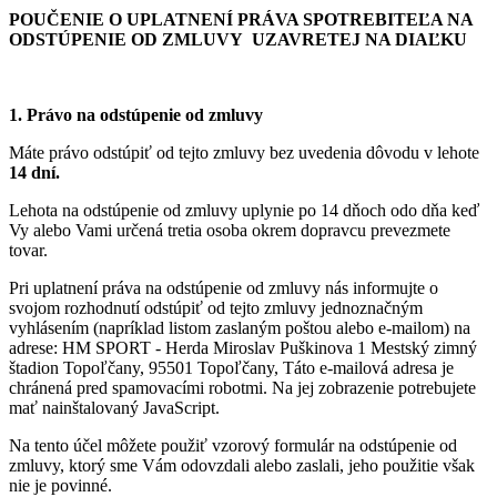
POUČENIE O UPLATNENÍ PRÁVA SPOTREBITEĽA NA
ODSTÚPENIE OD ZMLUVY
UZAVRETEJ NA DIAĽKU
1. Právo na odstúpenie od zmluvy
Máte právo odstúpiť od tejto zmluvy bez uvedenia dôvodu v lehote
14 dní.
Lehota na odstúpenie od zmluvy uplynie po 14 dňoch odo dňa keď
Vy alebo Vami určená tretia osoba okrem dopravcu prevezmete
tovar.
Pri uplatnení práva na odstúpenie od zmluvy nás informujte o
svojom rozhodnutí odstúpiť od tejto zmluvy jednoznačným
vyhlásením (napríklad listom zaslaným poštou alebo e-mailom) na
adrese: HM SPORT - Herda Miroslav Puškinova 1 Mestský zimný
štadion Topoľčany, 95501 Topoľčany,
Táto e-mailová adresa je
chránená pred spamovacími robotmi. Na jej zobrazenie potrebujete
mať nainštalovaný JavaScript.
Na tento účel môžete použiť vzorový formulár na odstúpenie od
zmluvy, ktorý sme Vám odovzdali alebo zaslali, jeho použitie však
nie je povinné.