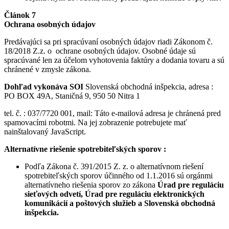
Článok 7
Ochrana osobných údajov
Predávajúci sa pri spracúvaní osobných údajov riadi Zákonom č.
18/2018 Z.z. o ochrane osobných údajov. Osobné údaje sú
spracúvané len za účelom vyhotovenia faktúry a dodania tovaru a sú
chránené v zmysle zákona.
Dohľad vykonáva SOI
Slovenská obchodná inšpekcia, adresa :
PO BOX 49A, Staničná 9, 950 50 Nitra 1
tel. č. : 037/7720 001, mail:
Táto e-mailová adresa je chránená pred
spamovacími robotmi. Na jej zobrazenie potrebujete mať
nainštalovaný JavaScript.
Alternatívne riešenie spotrebiteľských sporov :
Podľa Zákona č. 391/2015 Z. z. o alternatívnom riešení
spotrebiteľských sporov účinného od 1.1.2016 sú orgánmi
alternatívneho riešenia sporov zo zákona
Úrad pre reguláciu
sieťových odvetí, Úrad pre reguláciu elektronických
komunikácií a poštových služieb a Slovenská obchodná
inšpekcia.