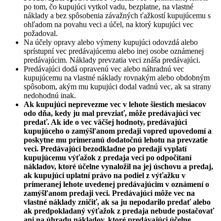
po tom, čo kupujúci vytkol vadu, bezplatne, na vlastné
náklady a bez spôsobenia závažných ťažkostí kupujúcemu s
ohľadom na povahu veci a účel, na ktorý kupujúci vec
požadoval.
Na účely opravy alebo výmeny kupujúci odovzdá alebo
sprístupní vec predávajúcemu alebo inej osobe oznámenej
predávajúcim. Náklady prevzatia veci znáša predávajúci.
Predávajúci dodá opravenú vec alebo náhradnú vec
kupujúcemu na vlastné náklady rovnakým alebo obdobným
spôsobom, akým mu kupujúci dodal vadnú vec, ak sa strany
nedohodnú inak.
Ak kupujúci neprevezme vec v lehote šiestich mesiacov
odo dňa, kedy ju mal prevziať, môže predávajúci vec
predať. Ak ide o vec väčšej hodnoty, predávajúci
kupujúceho o zamýšľanom predaji vopred upovedomí a
poskytne mu primeranú dodatočnú lehotu na prevzatie
veci. Predávajúci bezodkladne po predaji vyplatí
kupujúcemu výťažok z predaja veci po odpočítaní
nákladov, ktoré účelne vynaložil na jej úschovu a predaj,
ak kupujúci uplatní právo na podiel z výťažku v
primeranej lehote uvedenej predávajúcim v oznámení o
zamýšľanom predaji veci. Predávajúci môže vec na
vlastné náklady zničiť, ak sa ju nepodarilo predať alebo
ak predpokladaný výťažok z predaja nebude postačovať
ani na úhradu nákladov, ktoré predávajúci účelne