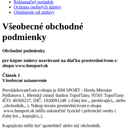
Reklamačný poriadok
Ochrana osobných údajov
Odstúpenie od zmluvy
Všeobecné obchodné
podmienky
Obchodné podmienky
pre kúpne zmluvy uzavierané na diaľku prostredníctvom e-
shopu www.hmsport.sk
Článok 1
Všeobecné ustanovenie
Prevádzkovateľom e-shopu je HM SPORT - Herda Miroslav
Puškinova 1, Mestský zimný štadion Topoľčany, 95501 Topoľčany
IČO: 40360237, DIČ: 1020091248 ( ďalej len ,, predávajúci,, alebo
,,obchodník,, ). Nákup tovaru prostredníctvom e-shopu
www.hmsport.sk môžu uskutočniť fyzické i právnické osoby (
ďalej len ,, kupujúci,,).
Kupujúcim môže byť spotrebiteľ alebo iný obchodník.