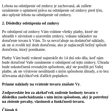
Lehota na odstúpenie od zmluvy je zachovaná, ak zašlete
oznámenie o uplatnení práva na odstúpenie od zmluvy pred tým,
ako uplynie lehota na odstúpenie od zmluvy.
2. Dôsledky odstúpenia od zmluvy
Po odstúpení od zmluvy Vám vrátime všetky platby, ktoré ste
uhradili v súvislosti s uzavretím zmluvy, vrátane nákladov na
doručenie tovaru k Vám. To sa nevzťahuje na dodatočné náklady,
ak ste si zvolili iný druh doručenia, ako je najlacnejší bežný spôsob
doručenia, ktorý ponúkame.
Platby Vám budú vrátené najneskôr do 14 dní odo dňa, keď nám
bude doručené Vaše oznámenie o odstúpení od tejto zmluvy. Úhrada
bude uskutočnená rovnakým spôsobom, aký ste použili pri Vašej
platbe, ak ste výslovne nesúhlasili s iným spôsobom úhrady, a to bez
účtovania akýchkoľvek ďalších poplatkov.
Priame náklady na vrátenie tovaru znášate Vy
.
Zodpovedáte len za akékoľvek zníženie hodnoty tovaru v
dôsledku zaobchádzania s ním iným spôsobom, aký je potrebný
na zistenie povahy, vlastností a funkčnosti tovaru.
Článok 6