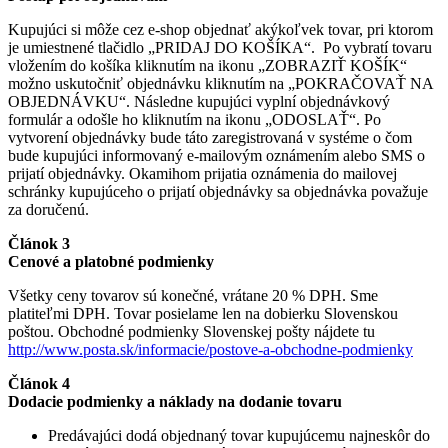
Kupujúci si môže cez e-shop objednať akýkoľvek tovar, pri ktorom
je umiestnené tlačidlo „PRIDAJ DO KOŠÍKA“. Po vybratí tovaru
vložením do košíka kliknutím na ikonu „ZOBRAZIŤ KOŠÍK“
možno uskutočniť objednávku kliknutím na „POKRAČOVAŤ NA
OBJEDNÁVKU“. Následne kupujúci vyplní objednávkový
formulár a odošle ho kliknutím na ikonu „ODOSLAŤ“. Po
vytvorení objednávky bude táto zaregistrovaná v systéme o čom
bude kupujúci informovaný e-mailovým oznámením alebo SMS o
prijatí objednávky. Okamihom prijatia oznámenia do mailovej
schránky kupujúceho o prijatí objednávky sa objednávka považuje
za doručenú.
Článok 3
Cenové a platobné podmienky
Všetky ceny tovarov sú konečné, vrátane 20 % DPH. Sme
platiteľmi DPH. Tovar posielame len na dobierku Slovenskou
poštou. Obchodné podmienky Slovenskej pošty nájdete tu
http://www.posta.sk/informacie/postove-a-obchodne-podmienky
Článok 4
Dodacie podmienky a náklady na dodanie tovaru
Predávajúci dodá objednaný tovar kupujúcemu najneskôr do