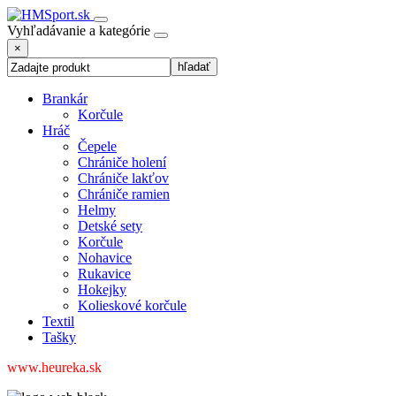
Vyhľadávanie a kategórie
×
Brankár
Korčule
Hráč
Čepele
Chrániče holení
Chrániče lakťov
Chrániče ramien
Helmy
Detské sety
Korčule
Nohavice
Rukavice
Hokejky
Kolieskové korčule
Textil
Tašky
www.heureka.sk