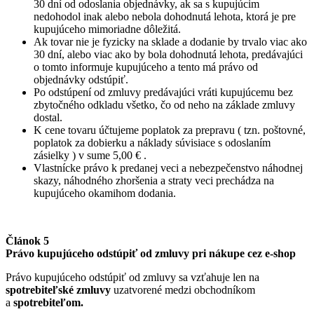
30 dní od odoslania objednávky, ak sa s kupujúcim
nedohodol inak alebo nebola dohodnutá lehota, ktorá je pre
kupujúceho mimoriadne dôležitá.
Ak tovar nie je fyzicky na sklade a dodanie by trvalo viac ako
30 dní, alebo viac ako by bola dohodnutá lehota, predávajúci
o tomto informuje kupujúceho a tento má právo od
objednávky odstúpiť.
Po odstúpení od zmluvy predávajúci vráti kupujúcemu bez
zbytočného odkladu všetko, čo od neho na základe zmluvy
dostal.
K cene tovaru účtujeme poplatok za prepravu ( tzn. poštovné,
poplatok za dobierku a náklady súvisiace s odoslaním
zásielky ) v sume 5,00 € .
Vlastnícke právo k predanej veci a nebezpečenstvo náhodnej
skazy, náhodného zhoršenia a straty veci prechádza na
kupujúceho okamihom dodania.
Článok 5
Právo kupujúceho odstúpiť od zmluvy pri nákupe cez e-shop
Právo kupujúceho odstúpiť od zmluvy sa vzťahuje len na
spotrebiteľské zmluvy
uzatvorené medzi obchodníkom
a
spotrebiteľom.