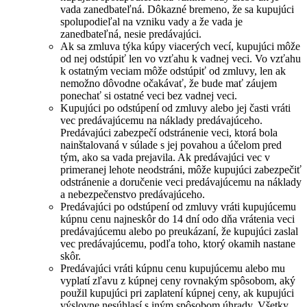
vada zanedbateľná. Dôkazné bremeno, že sa kupujúci
spolupodieľal na vzniku vady a že vada je
zanedbateľná, nesie predávajúci.
Ak sa zmluva týka kúpy viacerých vecí, kupujúci môže
od nej odstúpiť len vo vzťahu k vadnej veci. Vo vzťahu
k ostatným veciam môže odstúpiť od zmluvy, len ak
nemožno dôvodne očakávať, že bude mať záujem
ponechať si ostatné veci bez vadnej veci.
Kupujúci po odstúpení od zmluvy alebo jej časti vráti
vec predávajúcemu na náklady predávajúceho.
Predávajúci zabezpečí odstránenie veci, ktorá bola
nainštalovaná v súlade s jej povahou a účelom pred
tým, ako sa vada prejavila. Ak predávajúci vec v
primeranej lehote neodstráni, môže kupujúci zabezpečiť
odstránenie a doručenie veci predávajúcemu na náklady
a nebezpečenstvo predávajúceho.
Predávajúci po odstúpení od zmluvy vráti kupujúcemu
kúpnu cenu najneskôr do 14 dní odo dňa vrátenia veci
predávajúcemu alebo po preukázaní, že kupujúci zaslal
vec predávajúcemu, podľa toho, ktorý okamih nastane
skôr.
Predávajúci vráti kúpnu cenu kupujúcemu alebo mu
vyplatí zľavu z kúpnej ceny rovnakým spôsobom, aký
použil kupujúci pri zaplatení kúpnej ceny, ak kupujúci
výslovne nesúhlasí s iným spôsobom úhrady. Všetky