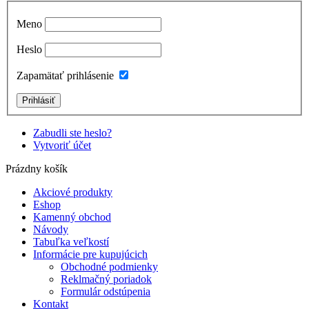
Meno
Heslo
Zapamätať prihlásenie
Zabudli ste heslo?
Vytvoriť účet
Prázdny košík
Akciové produkty
Eshop
Kamenný obchod
Návody
Tabuľka veľkostí
Informácie pre kupujúcich
Obchodné podmienky
Reklmačný poriadok
Formulár odstúpenia
Kontakt