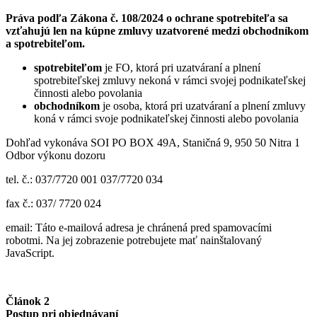
Práva podľa Zákona č. 108/2024 o ochrane spotrebiteľa sa
vzťahujú len na kúpne zmluvy uzatvorené medzi obchodníkom
a spotrebiteľom.
spotrebiteľom
je FO, ktorá pri uzatváraní a plnení
spotrebiteľskej zmluvy nekoná v rámci svojej podnikateľskej
činnosti alebo povolania
obchodníkom
je osoba, ktorá pri uzatváraní a plnení zmluvy
koná v rámci svoje podnikateľskej činnosti alebo povolania
Dohľad vykonáva SOI PO BOX 49A, Staničná 9, 950 50 Nitra 1
Odbor výkonu dozoru
tel. č.: 037/7720 001 037/7720 034
fax č.: 037/ 7720 024
email:
Táto e-mailová adresa je chránená pred spamovacími
robotmi. Na jej zobrazenie potrebujete mať nainštalovaný
JavaScript.
Článok 2
Postup pri objednávaní