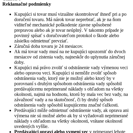
Reklamačné podmienky
Kupujúci si tovar musí vizuálne skontrolovať ihneď pri a po
doručení tovaru. Má nárok tovar neprebrať, ak je na ňom
viditeľné mechanické poškodenie zjavne spôsobené
prepravou alebo ak je tovar neúplný. V takomto prípade je
povinný spísať s doručovateľom protokol o škode alebo
zásielku odmietnuť prevziať.
Záručná doba tovaru je 24 mesiacov.
Ak má tovar vady musí na ne kupujúci upozorniť do dvoch
mesiacov od zistenia vady, najneskôr do uplynutia záručnej
doby.
Kupujúci má právo zvoliť si odstránenie vady výmenou veci
alebo opravou veci. Kupujúci si nemôže zvoliť spôsob
odstránenia vady, ktorý nie je možný alebo ktorý by v
porovnaní s druhým spôsobom odstránenia vady spôsobil
predávajúcemu neprimerané náklady s ohľadom na všetky
okolnosti, najmä na hodnotu, ktorú by mala vec bez vady, na
závažnosť vady a na skutočnosť, či by druhý spôsob
odstránenia vady spôsobil kupujúcemu značné ťažkosti.
Predávajúci môže odmietnuť odstránenie vady, ak oprava ani
výmena nie sú možné alebo ak by si vyžadovali neprimerané
náklady s ohľadom na všetky okolnosti, vrátane okolností
uvedených vyššie.
Predávajúci opraví alebo vymení vec
v primeranej lehote