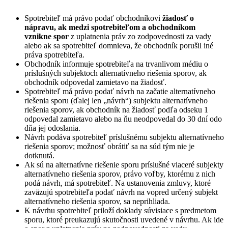
Spotrebiteľ má právo podať obchodníkovi
žiadosť o
nápravu, ak medzi spotrebiteľom a obchodníkom
vznikne spor
z uplatnenia práv zo zodpovednosti za vady
alebo ak sa spotrebiteľ domnieva, že obchodník porušil iné
práva spotrebiteľa.
Obchodník informuje spotrebiteľa na trvanlivom médiu o
príslušných subjektoch alternatívneho riešenia sporov, ak
obchodník odpovedal zamietavo na žiadosť.
Spotrebiteľ má právo podať návrh na začatie alternatívneho
riešenia sporu (ďalej len „návrh“) subjektu alternatívneho
riešenia sporov, ak obchodník na žiadosť podľa odseku 1
odpovedal zamietavo alebo na ňu neodpovedal do 30 dní odo
dňa jej odoslania.
Návrh podáva spotrebiteľ príslušnému subjektu alternatívneho
riešenia sporov; možnosť obrátiť sa na súd tým nie je
dotknutá.
Ak sú na alternatívne riešenie sporu príslušné viaceré subjekty
alternatívneho riešenia sporov, právo voľby, ktorému z nich
podá návrh, má spotrebiteľ. Na ustanovenia zmluvy, ktoré
zaväzujú spotrebiteľa podať návrh na vopred určený subjekt
alternatívneho riešenia sporov, sa neprihliada.
K návrhu spotrebiteľ priloží doklady súvisiace s predmetom
sporu, ktoré preukazujú skutočnosti uvedené v návrhu. Ak ide