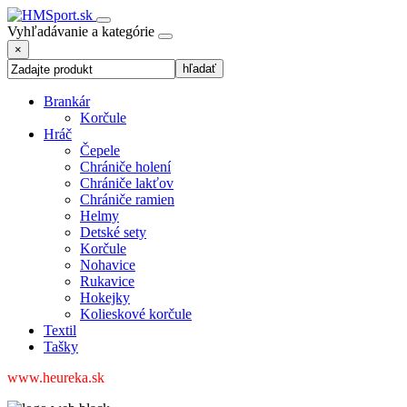
Vyhľadávanie a kategórie
×
Brankár
Korčule
Hráč
Čepele
Chrániče holení
Chrániče lakťov
Chrániče ramien
Helmy
Detské sety
Korčule
Nohavice
Rukavice
Hokejky
Kolieskové korčule
Textil
Tašky
www.heureka.sk