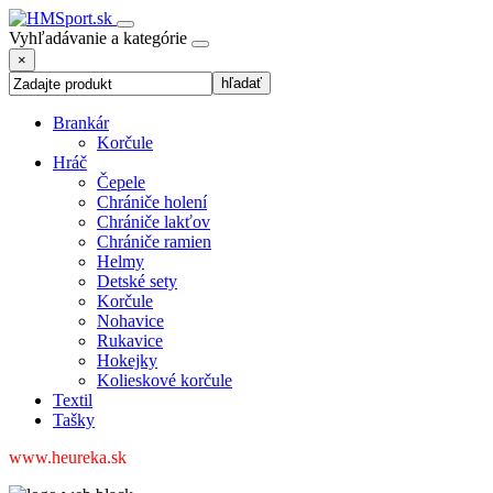
Vyhľadávanie a kategórie
×
Brankár
Korčule
Hráč
Čepele
Chrániče holení
Chrániče lakťov
Chrániče ramien
Helmy
Detské sety
Korčule
Nohavice
Rukavice
Hokejky
Kolieskové korčule
Textil
Tašky
www.heureka.sk