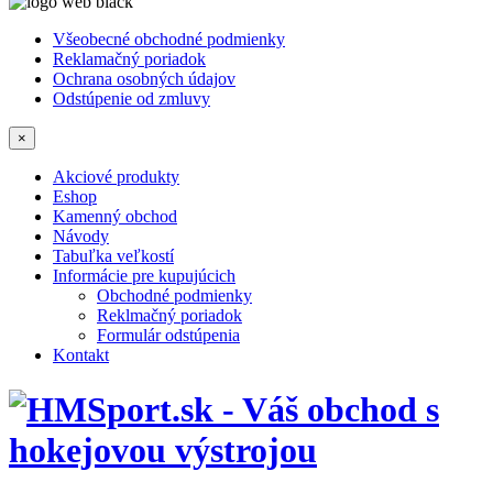
Všeobecné obchodné podmienky
Reklamačný poriadok
Ochrana osobných údajov
Odstúpenie od zmluvy
×
Akciové produkty
Eshop
Kamenný obchod
Návody
Tabuľka veľkostí
Informácie pre kupujúcich
Obchodné podmienky
Reklmačný poriadok
Formulár odstúpenia
Kontakt