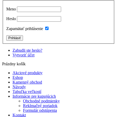
Meno
Heslo
Zapamätať prihlásenie
Zabudli ste heslo?
Vytvoriť účet
Prázdny košík
Akciové produkty
Eshop
Kamenný obchod
Návody
Tabuľka veľkostí
Informácie pre kupujúcich
Obchodné podmienky
Reklmačný poriadok
Formulár odstúpenia
Kontakt