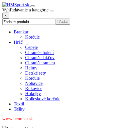
Vyhľadávanie a kategórie
×
Brankár
Korčule
Hráč
Čepele
Chrániče holení
Chrániče lakťov
Chrániče ramien
Helmy
Detské sety
Korčule
Nohavice
Rukavice
Hokejky
Kolieskové korčule
Textil
Tašky
www.heureka.sk