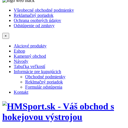
Všeobecné obchodné podmienky
Reklamačný poriadok
Ochrana osobných údajov
Odstúpenie od zmluvy
×
Akciové produkty
Eshop
Kamenný obchod
Návody
Tabuľka veľkostí
Informácie pre kupujúcich
Obchodné podmienky
Reklmačný poriadok
Formulár odstúpenia
Kontakt