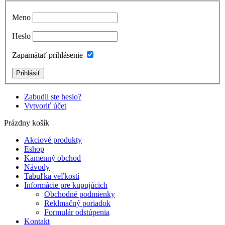
Meno
Heslo
Zapamätať prihlásenie
Zabudli ste heslo?
Vytvoriť účet
Prázdny košík
Akciové produkty
Eshop
Kamenný obchod
Návody
Tabuľka veľkostí
Informácie pre kupujúcich
Obchodné podmienky
Reklmačný poriadok
Formulár odstúpenia
Kontakt