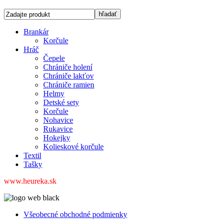
Brankár
Korčule
Hráč
Čepele
Chrániče holení
Chrániče lakťov
Chrániče ramien
Helmy
Detské sety
Korčule
Nohavice
Rukavice
Hokejky
Kolieskové korčule
Textil
Tašky
www.heureka.sk
Všeobecné obchodné podmienky