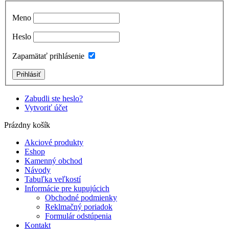
Meno
Heslo
Zapamätať prihlásenie
Zabudli ste heslo?
Vytvoriť účet
Prázdny košík
Akciové produkty
Eshop
Kamenný obchod
Návody
Tabuľka veľkostí
Informácie pre kupujúcich
Obchodné podmienky
Reklmačný poriadok
Formulár odstúpenia
Kontakt