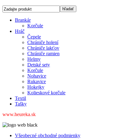
Brankár
Korčule
Hráč
Čepele
Chrániče holení
Chrániče lakťov
Chrániče ramien
Helmy
Detské sety
Korčule
Nohavice
Rukavice
Hokejky
Kolieskové korčule
Textil
Tašky
www.heureka.sk
Všeobecné obchodné podmienky