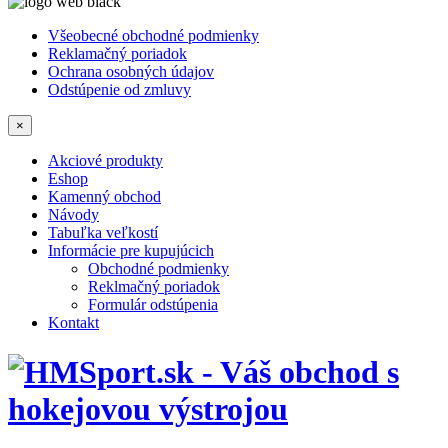
Všeobecné obchodné podmienky
Reklamačný poriadok
Ochrana osobných údajov
Odstúpenie od zmluvy
×
Akciové produkty
Eshop
Kamenný obchod
Návody
Tabuľka veľkostí
Informácie pre kupujúcich
Obchodné podmienky
Reklmačný poriadok
Formulár odstúpenia
Kontakt