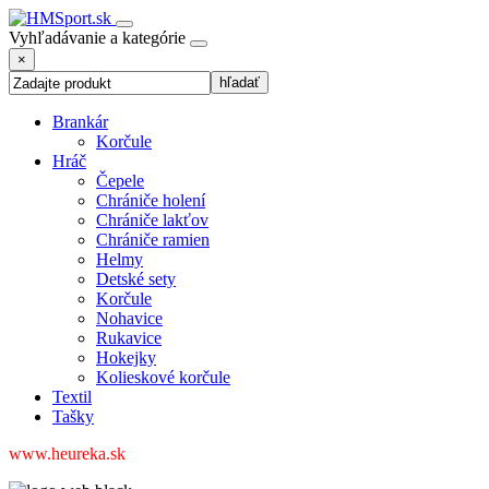
Vyhľadávanie a kategórie
×
Brankár
Korčule
Hráč
Čepele
Chrániče holení
Chrániče lakťov
Chrániče ramien
Helmy
Detské sety
Korčule
Nohavice
Rukavice
Hokejky
Kolieskové korčule
Textil
Tašky
www.heureka.sk