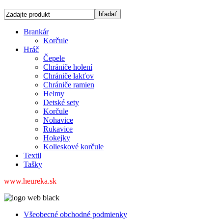
Brankár
Korčule
Hráč
Čepele
Chrániče holení
Chrániče lakťov
Chrániče ramien
Helmy
Detské sety
Korčule
Nohavice
Rukavice
Hokejky
Kolieskové korčule
Textil
Tašky
www.heureka.sk
Všeobecné obchodné podmienky