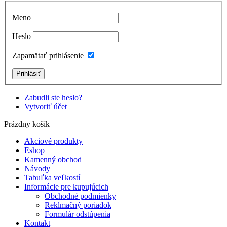
Meno
Heslo
Zapamätať prihlásenie
Zabudli ste heslo?
Vytvoriť účet
Prázdny košík
Akciové produkty
Eshop
Kamenný obchod
Návody
Tabuľka veľkostí
Informácie pre kupujúcich
Obchodné podmienky
Reklmačný poriadok
Formulár odstúpenia
Kontakt