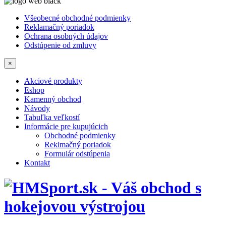
Všeobecné obchodné podmienky
Reklamačný poriadok
Ochrana osobných údajov
Odstúpenie od zmluvy
×
Akciové produkty
Eshop
Kamenný obchod
Návody
Tabuľka veľkostí
Informácie pre kupujúcich
Obchodné podmienky
Reklmačný poriadok
Formulár odstúpenia
Kontakt