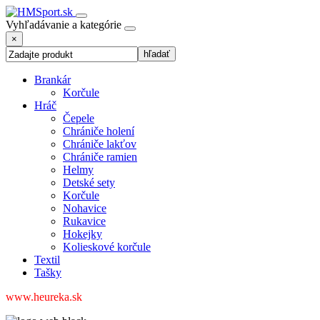
Vyhľadávanie a kategórie
×
Brankár
Korčule
Hráč
Čepele
Chrániče holení
Chrániče lakťov
Chrániče ramien
Helmy
Detské sety
Korčule
Nohavice
Rukavice
Hokejky
Kolieskové korčule
Textil
Tašky
www.heureka.sk