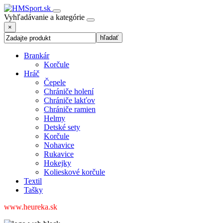
Vyhľadávanie a kategórie
×
Brankár
Korčule
Hráč
Čepele
Chrániče holení
Chrániče lakťov
Chrániče ramien
Helmy
Detské sety
Korčule
Nohavice
Rukavice
Hokejky
Kolieskové korčule
Textil
Tašky
www.heureka.sk