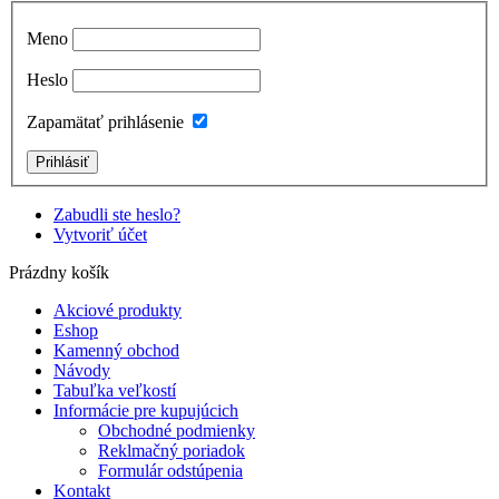
Meno
Heslo
Zapamätať prihlásenie
Zabudli ste heslo?
Vytvoriť účet
Prázdny košík
Akciové produkty
Eshop
Kamenný obchod
Návody
Tabuľka veľkostí
Informácie pre kupujúcich
Obchodné podmienky
Reklmačný poriadok
Formulár odstúpenia
Kontakt