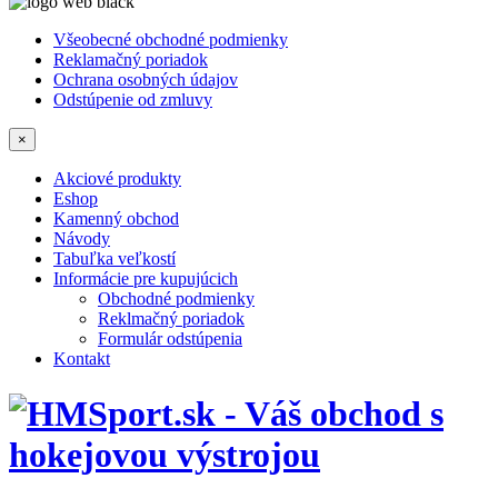
Všeobecné obchodné podmienky
Reklamačný poriadok
Ochrana osobných údajov
Odstúpenie od zmluvy
×
Akciové produkty
Eshop
Kamenný obchod
Návody
Tabuľka veľkostí
Informácie pre kupujúcich
Obchodné podmienky
Reklmačný poriadok
Formulár odstúpenia
Kontakt