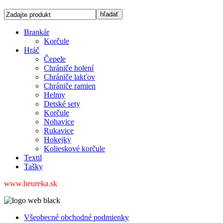
Brankár
Korčule
Hráč
Čepele
Chrániče holení
Chrániče lakťov
Chrániče ramien
Helmy
Detské sety
Korčule
Nohavice
Rukavice
Hokejky
Kolieskové korčule
Textil
Tašky
www.heureka.sk
Všeobecné obchodné podmienky