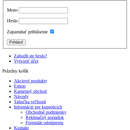
Meno
Heslo
Zapamätať prihlásenie
Zabudli ste heslo?
Vytvoriť účet
Prázdny košík
Akciové produkty
Eshop
Kamenný obchod
Návody
Tabuľka veľkostí
Informácie pre kupujúcich
Obchodné podmienky
Reklmačný poriadok
Formulár odstúpenia
Kontakt