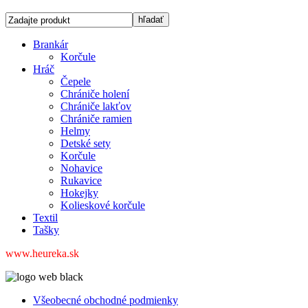
Brankár
Korčule
Hráč
Čepele
Chrániče holení
Chrániče lakťov
Chrániče ramien
Helmy
Detské sety
Korčule
Nohavice
Rukavice
Hokejky
Kolieskové korčule
Textil
Tašky
www.heureka.sk
Všeobecné obchodné podmienky