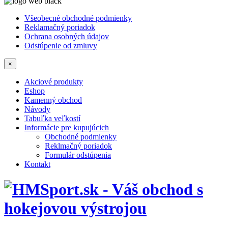
Všeobecné obchodné podmienky
Reklamačný poriadok
Ochrana osobných údajov
Odstúpenie od zmluvy
×
Akciové produkty
Eshop
Kamenný obchod
Návody
Tabuľka veľkostí
Informácie pre kupujúcich
Obchodné podmienky
Reklmačný poriadok
Formulár odstúpenia
Kontakt