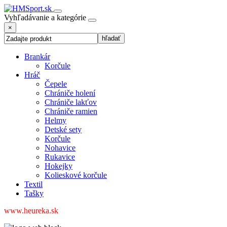
Vyhľadávanie a kategórie
×
Brankár
Korčule
Hráč
Čepele
Chrániče holení
Chrániče lakťov
Chrániče ramien
Helmy
Detské sety
Korčule
Nohavice
Rukavice
Hokejky
Kolieskové korčule
Textil
Tašky
www.heureka.sk