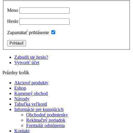
Meno
Heslo
Zapamätať prihlásenie
Zabudli ste heslo?
Vytvoriť účet
Prázdny košík
Akciové produkty
Eshop
Kamenný obchod
Návody
Tabuľka veľkostí
Informácie pre kupujúcich
Obchodné podmienky
Reklmačný poriadok
Formulár odstúpenia
Kontakt