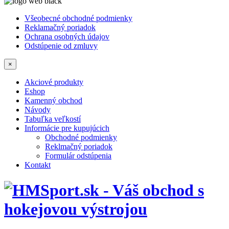
Všeobecné obchodné podmienky
Reklamačný poriadok
Ochrana osobných údajov
Odstúpenie od zmluvy
×
Akciové produkty
Eshop
Kamenný obchod
Návody
Tabuľka veľkostí
Informácie pre kupujúcich
Obchodné podmienky
Reklmačný poriadok
Formulár odstúpenia
Kontakt