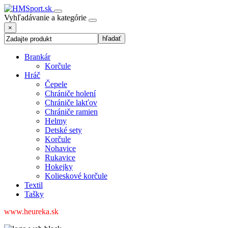
Vyhľadávanie a kategórie
×
Brankár
Korčule
Hráč
Čepele
Chrániče holení
Chrániče lakťov
Chrániče ramien
Helmy
Detské sety
Korčule
Nohavice
Rukavice
Hokejky
Kolieskové korčule
Textil
Tašky
www.heureka.sk