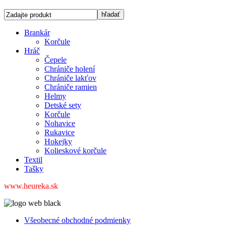
Brankár
Korčule
Hráč
Čepele
Chrániče holení
Chrániče lakťov
Chrániče ramien
Helmy
Detské sety
Korčule
Nohavice
Rukavice
Hokejky
Kolieskové korčule
Textil
Tašky
www.heureka.sk
Všeobecné obchodné podmienky