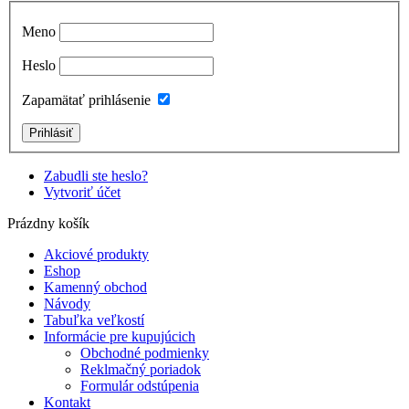
Meno
Heslo
Zapamätať prihlásenie
Zabudli ste heslo?
Vytvoriť účet
Prázdny košík
Akciové produkty
Eshop
Kamenný obchod
Návody
Tabuľka veľkostí
Informácie pre kupujúcich
Obchodné podmienky
Reklmačný poriadok
Formulár odstúpenia
Kontakt