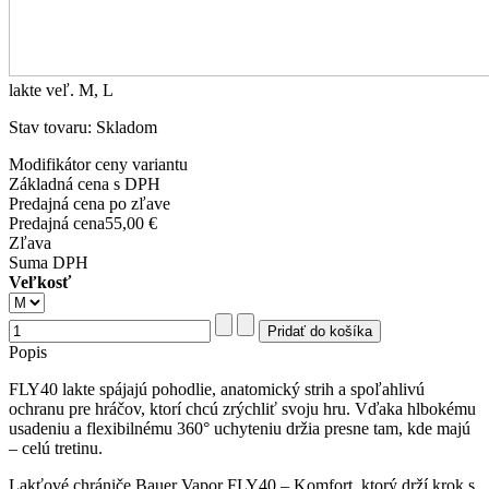
lakte veľ. M, L
Stav tovaru: Skladom
Modifikátor ceny variantu
Základná cena s DPH
Predajná cena po zľave
Predajná cena
55,00 €
Zľava
Suma DPH
Veľkosť
Popis
FLY40 lakte spájajú pohodlie, anatomický strih a spoľahlivú
ochranu pre hráčov, ktorí chcú zrýchliť svoju hru. Vďaka hlbokému
usadeniu a flexibilnému 360° uchyteniu držia presne tam, kde majú
– celú tretinu.
Lakťové chrániče Bauer Vapor FLY40 – Komfort, ktorý drží krok s