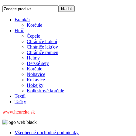
Brankár
Korčule
Hráč
Čepele
Chrániče holení
Chrániče lakťov
Chrániče ramien
Helmy
Detské sety
Korčule
Nohavice
Rukavice
Hokejky
Kolieskové korčule
Textil
Tašky
www.heureka.sk
Všeobecné obchodné podmienky