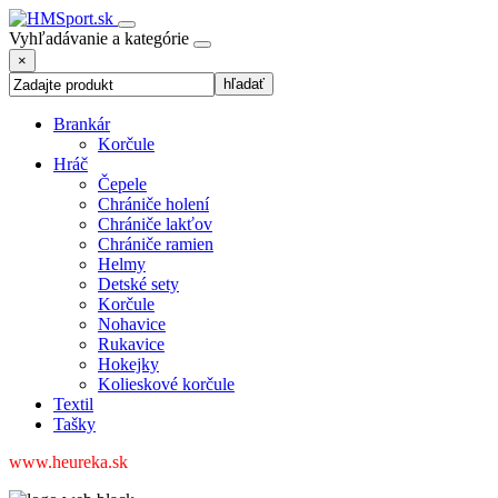
Vyhľadávanie a kategórie
×
Brankár
Korčule
Hráč
Čepele
Chrániče holení
Chrániče lakťov
Chrániče ramien
Helmy
Detské sety
Korčule
Nohavice
Rukavice
Hokejky
Kolieskové korčule
Textil
Tašky
www.heureka.sk