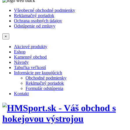
Všeobecné obchodné podmienky
Reklamačný poriadok
Ochrana osobných údajov
Odstúpenie od zmluvy
×
Akciové produkty
Eshop
Kamenný obchod
Návody
Tabuľka veľkostí
Informácie pre kupujúcich
Obchodné podmienky
Reklmačný poriadok
Formulár odstúpenia
Kontakt