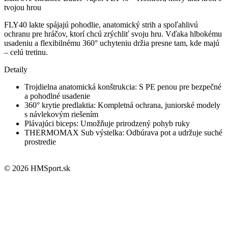
tvojou hrou
FLY40 lakte spájajú pohodlie, anatomický strih a spoľahlivú
ochranu pre hráčov, ktorí chcú zrýchliť svoju hru. Vďaka hlbokému
usadeniu a flexibilnému 360° uchyteniu držia presne tam, kde majú
– celú tretinu.
Detaily
Trojdielna anatomická konštrukcia: S PE penou pre bezpečné
a pohodlné usadenie
360° krytie predlaktia: Kompletná ochrana, juniorské modely
s návlekovým riešením
Plávajúci biceps: Umožňuje prirodzený pohyb ruky
THERMOMAX Sub výstelka: Odbúrava pot a udržuje suché
prostredie
© 2026 HMSport.sk