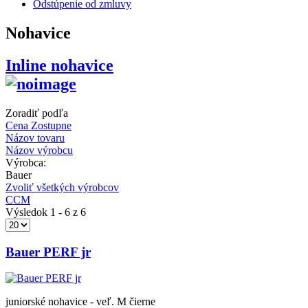
Odstúpenie od zmluvy
Nohavice
Inline nohavice
Zoradiť podľa
Cena Zostupne
Názov tovaru
Názov výrobcu
Výrobca:
Bauer
Zvoliť všetkých výrobcov
CCM
Výsledok 1 - 6 z 6
Bauer PERF jr
juniorské nohavice - veľ. M čierne