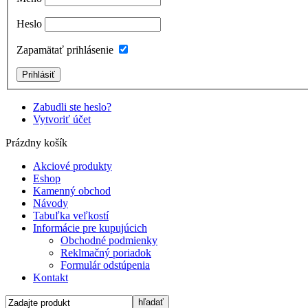
Heslo
Zapamätať prihlásenie
Zabudli ste heslo?
Vytvoriť účet
Prázdny košík
Akciové produkty
Eshop
Kamenný obchod
Návody
Tabuľka veľkostí
Informácie pre kupujúcich
Obchodné podmienky
Reklmačný poriadok
Formulár odstúpenia
Kontakt