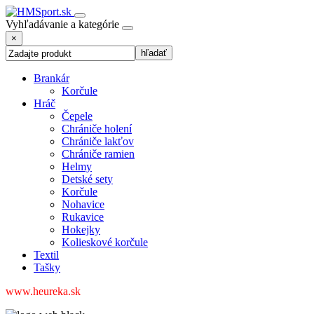
Vyhľadávanie a kategórie
×
Brankár
Korčule
Hráč
Čepele
Chrániče holení
Chrániče lakťov
Chrániče ramien
Helmy
Detské sety
Korčule
Nohavice
Rukavice
Hokejky
Kolieskové korčule
Textil
Tašky
www.heureka.sk