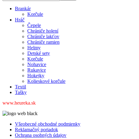
Brankár
Korčule
Hráč
Čepele
Chrániče holení
Chrániče lakťov
Chrániče ramien
Helmy
Detské sety
Korčule
Nohavice
Rukavice
Hokejky
Kolieskové korčule
Textil
Tašky
www.heureka.sk
Všeobecné obchodné podmienky
Reklamačný poriadok
Ochrana osobných údajov