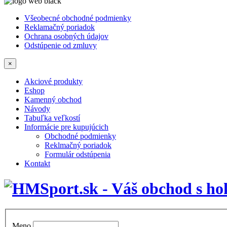
Všeobecné obchodné podmienky
Reklamačný poriadok
Ochrana osobných údajov
Odstúpenie od zmluvy
×
Akciové produkty
Eshop
Kamenný obchod
Návody
Tabuľka veľkostí
Informácie pre kupujúcich
Obchodné podmienky
Reklmačný poriadok
Formulár odstúpenia
Kontakt
Meno