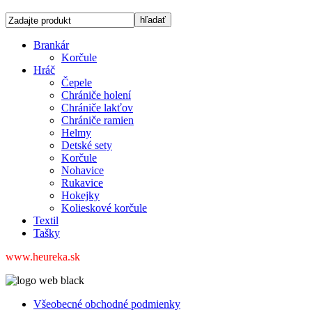
Brankár
Korčule
Hráč
Čepele
Chrániče holení
Chrániče lakťov
Chrániče ramien
Helmy
Detské sety
Korčule
Nohavice
Rukavice
Hokejky
Kolieskové korčule
Textil
Tašky
www.heureka.sk
Všeobecné obchodné podmienky