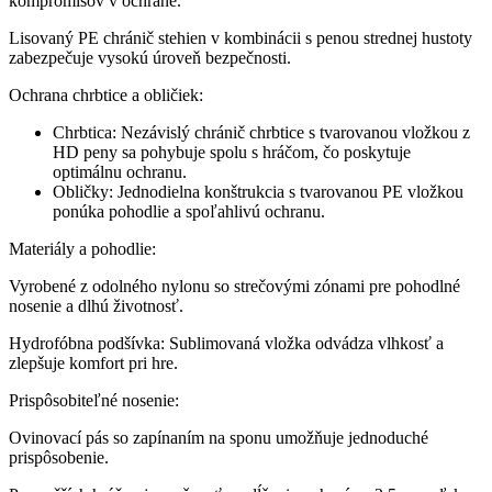
kompromisov v ochrane.
Lisovaný PE chránič stehien v kombinácii s penou strednej hustoty
zabezpečuje vysokú úroveň bezpečnosti.
Ochrana chrbtice a obličiek:
Chrbtica: Nezávislý chránič chrbtice s tvarovanou vložkou z
HD peny sa pohybuje spolu s hráčom, čo poskytuje
optimálnu ochranu.
Obličky: Jednodielna konštrukcia s tvarovanou PE vložkou
ponúka pohodlie a spoľahlivú ochranu.
Materiály a pohodlie:
Vyrobené z odolného nylonu so strečovými zónami pre pohodlné
nosenie a dlhú životnosť.
Hydrofóbna podšívka: Sublimovaná vložka odvádza vlhkosť a
zlepšuje komfort pri hre.
Prispôsobiteľné nosenie:
Ovinovací pás so zapínaním na sponu umožňuje jednoduché
prispôsobenie.