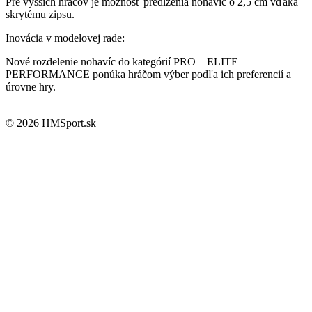
Pre vyšších hráčov je možnosť predĺženia nohavíc o 2,5 cm vďaka
skrytému zipsu.
Inovácia v modelovej rade:
Nové rozdelenie nohavíc do kategórií PRO – ELITE –
PERFORMANCE ponúka hráčom výber podľa ich preferencií a
úrovne hry.
© 2026 HMSport.sk