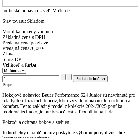
juniorské nohavice - veľ. M čierne
Stav tovaru: Skladom
Modifikátor ceny variantu
Základná cena s DPH
Predajná cena po zľave
Predajná cena
70,00 €
Zľava
Suma DPH
Veľkosť a farba
Popis
Hokejové nohavice Bauer Performance S24 Junior sú navrhnuté pre
mladých súťažiacich hráčov, ktorí vyžadujú maximálnu ochranu a
komfort. Tento základný model z kolekcie 2024/2025 ponúka
moderné technológie pre bezpečnosť a flexibilitu na ľade.
Pokročilá ochrana bokov a stehien:
Jednodielny chránič bokov poskytuje výbornú pohyblivosť bez