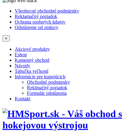
Všeobecné obchodné podmienky
Reklamačný poriadok
Ochrana osobných údajov
Odstúpenie od zmluvy
×
Akciové produkty
Eshop
Kamenný obchod
Návody
Tabuľka veľkostí
Informácie pre kupujúcich
Obchodné podmienky
Reklmačný poriadok
Formulár odstúpenia
Kontakt