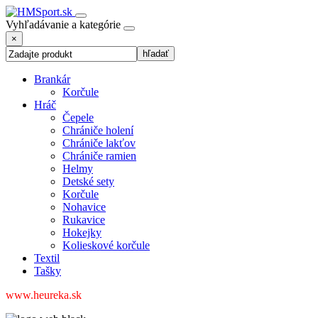
Vyhľadávanie a kategórie
×
Brankár
Korčule
Hráč
Čepele
Chrániče holení
Chrániče lakťov
Chrániče ramien
Helmy
Detské sety
Korčule
Nohavice
Rukavice
Hokejky
Kolieskové korčule
Textil
Tašky
www.heureka.sk