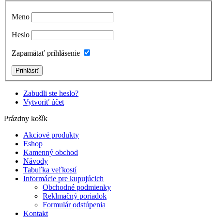
Meno
Heslo
Zapamätať prihlásenie
Zabudli ste heslo?
Vytvoriť účet
Prázdny košík
Akciové produkty
Eshop
Kamenný obchod
Návody
Tabuľka veľkostí
Informácie pre kupujúcich
Obchodné podmienky
Reklmačný poriadok
Formulár odstúpenia
Kontakt