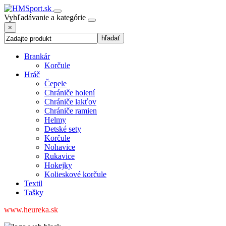
Vyhľadávanie a kategórie
×
Brankár
Korčule
Hráč
Čepele
Chrániče holení
Chrániče lakťov
Chrániče ramien
Helmy
Detské sety
Korčule
Nohavice
Rukavice
Hokejky
Kolieskové korčule
Textil
Tašky
www.heureka.sk