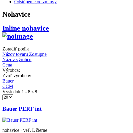
Odstúpenie od zmluvy
Nohavice
Inline nohavice
Zoradiť podľa
Názov tovaru Zostupne
Názov výrobcu
Cena
Výrobca:
Zvoľ výrobcov
Bauer
CCM
Výsledok 1 - 8 z 8
Bauer PERF int
nohavice - veľ. L čierne