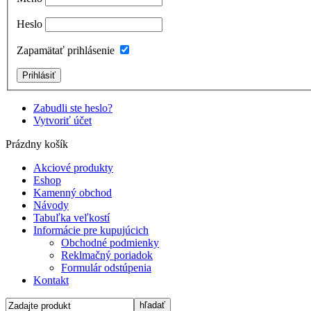
Heslo
Zapamätať prihlásenie
Zabudli ste heslo?
Vytvoriť účet
Prázdny košík
Akciové produkty
Eshop
Kamenný obchod
Návody
Tabuľka veľkostí
Informácie pre kupujúcich
Obchodné podmienky
Reklmačný poriadok
Formulár odstúpenia
Kontakt