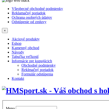
Všeobecné obchodné podmienky
Reklamačný poriadok
Ochrana osobných údajov
Odstúpenie od zmluvy
×
Akciové produkty
Eshop
Kamenný obchod
Návody
Tabuľka veľkostí
Informácie pre kupujúcich
Obchodné podmienky
Reklmačný poriadok
Formulár odstúpenia
Kontakt
Meno