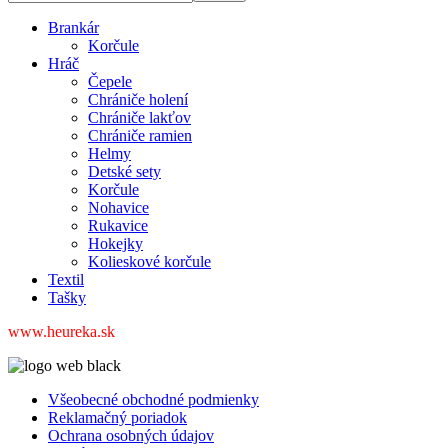
Brankár
Korčule
Hráč
Čepele
Chrániče holení
Chrániče lakťov
Chrániče ramien
Helmy
Detské sety
Korčule
Nohavice
Rukavice
Hokejky
Kolieskové korčule
Textil
Tašky
www.heureka.sk
Všeobecné obchodné podmienky
Reklamačný poriadok
Ochrana osobných údajov