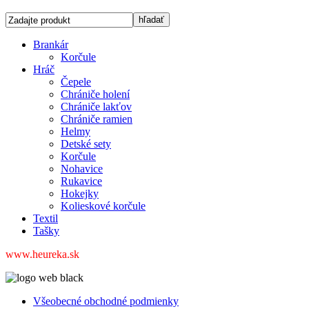
Brankár
Korčule
Hráč
Čepele
Chrániče holení
Chrániče lakťov
Chrániče ramien
Helmy
Detské sety
Korčule
Nohavice
Rukavice
Hokejky
Kolieskové korčule
Textil
Tašky
www.heureka.sk
Všeobecné obchodné podmienky