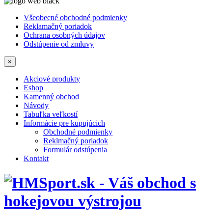
Všeobecné obchodné podmienky
Reklamačný poriadok
Ochrana osobných údajov
Odstúpenie od zmluvy
×
Akciové produkty
Eshop
Kamenný obchod
Návody
Tabuľka veľkostí
Informácie pre kupujúcich
Obchodné podmienky
Reklmačný poriadok
Formulár odstúpenia
Kontakt