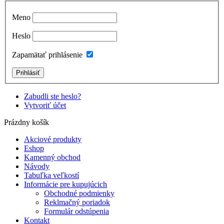
Meno
Heslo
Zapamätať prihlásenie
Zabudli ste heslo?
Vytvoriť účet
Prázdny košík
Akciové produkty
Eshop
Kamenný obchod
Návody
Tabuľka veľkostí
Informácie pre kupujúcich
Obchodné podmienky
Reklmačný poriadok
Formulár odstúpenia
Kontakt