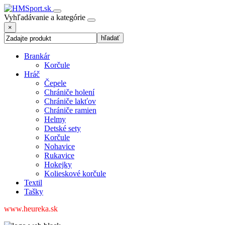
Vyhľadávanie a kategórie
×
Brankár
Korčule
Hráč
Čepele
Chrániče holení
Chrániče lakťov
Chrániče ramien
Helmy
Detské sety
Korčule
Nohavice
Rukavice
Hokejky
Kolieskové korčule
Textil
Tašky
www.heureka.sk