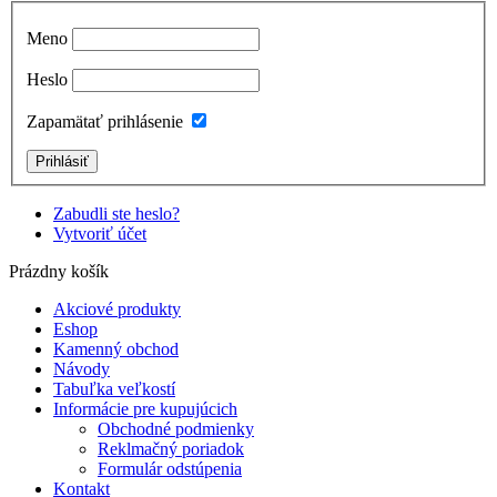
Meno
Heslo
Zapamätať prihlásenie
Zabudli ste heslo?
Vytvoriť účet
Prázdny košík
Akciové produkty
Eshop
Kamenný obchod
Návody
Tabuľka veľkostí
Informácie pre kupujúcich
Obchodné podmienky
Reklmačný poriadok
Formulár odstúpenia
Kontakt