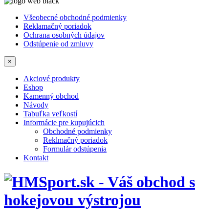
Všeobecné obchodné podmienky
Reklamačný poriadok
Ochrana osobných údajov
Odstúpenie od zmluvy
×
Akciové produkty
Eshop
Kamenný obchod
Návody
Tabuľka veľkostí
Informácie pre kupujúcich
Obchodné podmienky
Reklmačný poriadok
Formulár odstúpenia
Kontakt