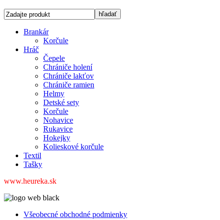
Brankár
Korčule
Hráč
Čepele
Chrániče holení
Chrániče lakťov
Chrániče ramien
Helmy
Detské sety
Korčule
Nohavice
Rukavice
Hokejky
Kolieskové korčule
Textil
Tašky
www.heureka.sk
Všeobecné obchodné podmienky