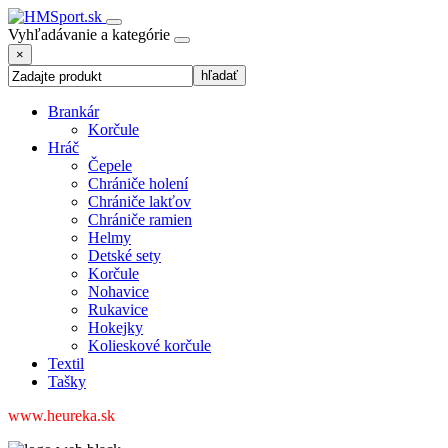
Vyhľadávanie a kategórie
×
Brankár
Korčule
Hráč
Čepele
Chrániče holení
Chrániče lakťov
Chrániče ramien
Helmy
Detské sety
Korčule
Nohavice
Rukavice
Hokejky
Kolieskové korčule
Textil
Tašky
www.heureka.sk