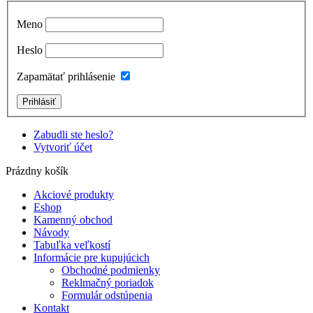
Meno
Heslo
Zapamätať prihlásenie
Zabudli ste heslo?
Vytvoriť účet
Prázdny košík
Akciové produkty
Eshop
Kamenný obchod
Návody
Tabuľka veľkostí
Informácie pre kupujúcich
Obchodné podmienky
Reklmačný poriadok
Formulár odstúpenia
Kontakt