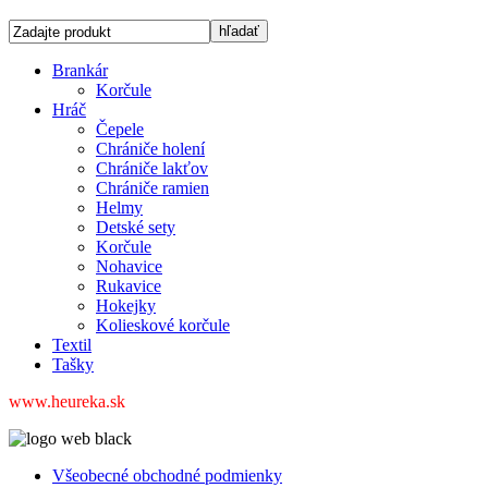
Brankár
Korčule
Hráč
Čepele
Chrániče holení
Chrániče lakťov
Chrániče ramien
Helmy
Detské sety
Korčule
Nohavice
Rukavice
Hokejky
Kolieskové korčule
Textil
Tašky
www.heureka.sk
Všeobecné obchodné podmienky