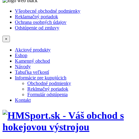
Všeobecné obchodné podmienky
Reklamačný poriadok
Ochrana osobných údajov
Odstúpenie od zmluvy
×
Akciové produkty
Eshop
Kamenný obchod
Návody
Tabuľka veľkostí
Informácie pre kupujúcich
Obchodné podmienky
Reklmačný poriadok
Formulár odstúpenia
Kontakt