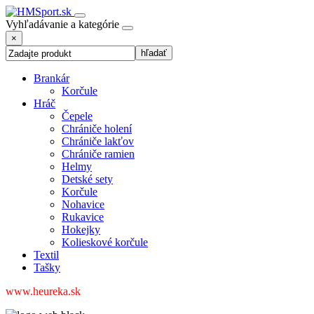
Vyhľadávanie a kategórie
×
Brankár
Korčule
Hráč
Čepele
Chrániče holení
Chrániče lakťov
Chrániče ramien
Helmy
Detské sety
Korčule
Nohavice
Rukavice
Hokejky
Kolieskové korčule
Textil
Tašky
www.heureka.sk