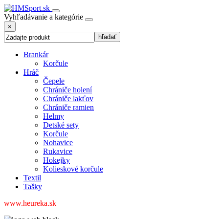
Vyhľadávanie a kategórie
×
Brankár
Korčule
Hráč
Čepele
Chrániče holení
Chrániče lakťov
Chrániče ramien
Helmy
Detské sety
Korčule
Nohavice
Rukavice
Hokejky
Kolieskové korčule
Textil
Tašky
www.heureka.sk