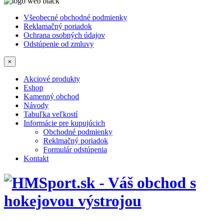
Všeobecné obchodné podmienky
Reklamačný poriadok
Ochrana osobných údajov
Odstúpenie od zmluvy
×
Akciové produkty
Eshop
Kamenný obchod
Návody
Tabuľka veľkostí
Informácie pre kupujúcich
Obchodné podmienky
Reklmačný poriadok
Formulár odstúpenia
Kontakt