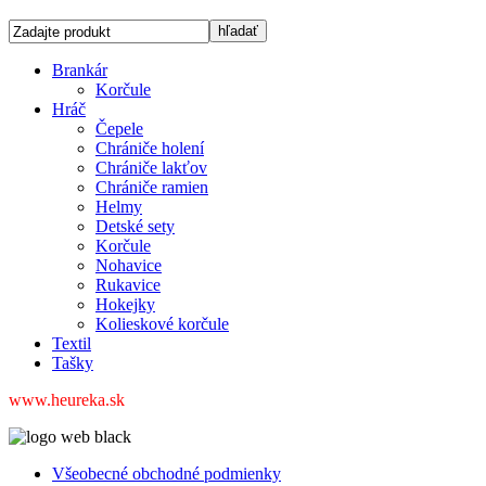
Brankár
Korčule
Hráč
Čepele
Chrániče holení
Chrániče lakťov
Chrániče ramien
Helmy
Detské sety
Korčule
Nohavice
Rukavice
Hokejky
Kolieskové korčule
Textil
Tašky
www.heureka.sk
Všeobecné obchodné podmienky