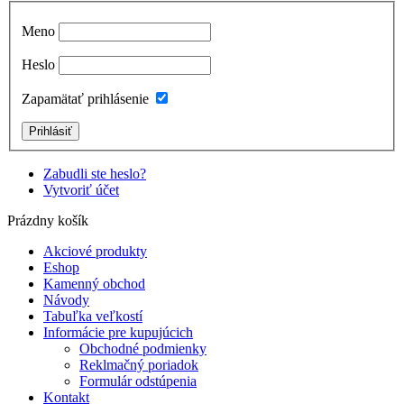
Meno
Heslo
Zapamätať prihlásenie
Zabudli ste heslo?
Vytvoriť účet
Prázdny košík
Akciové produkty
Eshop
Kamenný obchod
Návody
Tabuľka veľkostí
Informácie pre kupujúcich
Obchodné podmienky
Reklmačný poriadok
Formulár odstúpenia
Kontakt