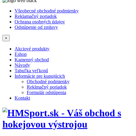
Všeobecné obchodné podmienky
Reklamačný poriadok
Ochrana osobných údajov
Odstúpenie od zmluvy
×
Akciové produkty
Eshop
Kamenný obchod
Návody
Tabuľka veľkostí
Informácie pre kupujúcich
Obchodné podmienky
Reklmačný poriadok
Formulár odstúpenia
Kontakt