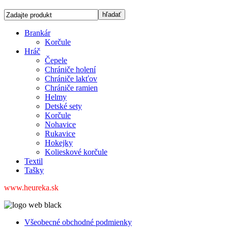
Brankár
Korčule
Hráč
Čepele
Chrániče holení
Chrániče lakťov
Chrániče ramien
Helmy
Detské sety
Korčule
Nohavice
Rukavice
Hokejky
Kolieskové korčule
Textil
Tašky
www.heureka.sk
Všeobecné obchodné podmienky