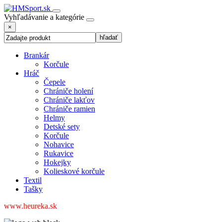
Vyhľadávanie a kategórie
×
Brankár
Korčule
Hráč
Čepele
Chrániče holení
Chrániče lakťov
Chrániče ramien
Helmy
Detské sety
Korčule
Nohavice
Rukavice
Hokejky
Kolieskové korčule
Textil
Tašky
www.heureka.sk