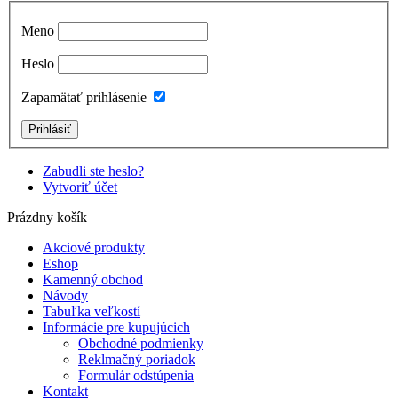
Meno
Heslo
Zapamätať prihlásenie
Zabudli ste heslo?
Vytvoriť účet
Prázdny košík
Akciové produkty
Eshop
Kamenný obchod
Návody
Tabuľka veľkostí
Informácie pre kupujúcich
Obchodné podmienky
Reklmačný poriadok
Formulár odstúpenia
Kontakt