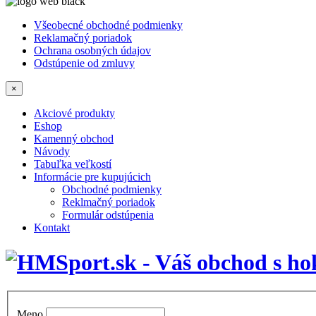
Všeobecné obchodné podmienky
Reklamačný poriadok
Ochrana osobných údajov
Odstúpenie od zmluvy
×
Akciové produkty
Eshop
Kamenný obchod
Návody
Tabuľka veľkostí
Informácie pre kupujúcich
Obchodné podmienky
Reklmačný poriadok
Formulár odstúpenia
Kontakt
Meno