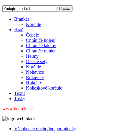
Brankár
Korčule
Hráč
Čepele
Chrániče holení
Chrániče lakťov
Chrániče ramien
Helmy
Detské sety
Korčule
Nohavice
Rukavice
Hokejky
Kolieskové korčule
Textil
Tašky
www.heureka.sk
Všeobecné obchodné podmienky