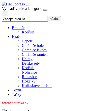
Vyhľadávanie a kategórie
×
Brankár
Korčule
Hráč
Čepele
Chrániče holení
Chrániče lakťov
Chrániče ramien
Helmy
Detské sety
Korčule
Nohavice
Rukavice
Hokejky
Kolieskové korčule
Textil
Tašky
www.heureka.sk