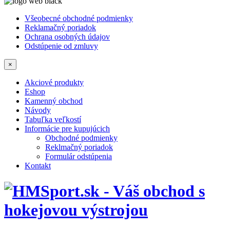
Všeobecné obchodné podmienky
Reklamačný poriadok
Ochrana osobných údajov
Odstúpenie od zmluvy
×
Akciové produkty
Eshop
Kamenný obchod
Návody
Tabuľka veľkostí
Informácie pre kupujúcich
Obchodné podmienky
Reklmačný poriadok
Formulár odstúpenia
Kontakt