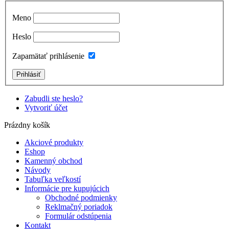
Meno
Heslo
Zapamätať prihlásenie
Zabudli ste heslo?
Vytvoriť účet
Prázdny košík
Akciové produkty
Eshop
Kamenný obchod
Návody
Tabuľka veľkostí
Informácie pre kupujúcich
Obchodné podmienky
Reklmačný poriadok
Formulár odstúpenia
Kontakt