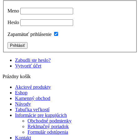
Meno
Heslo
Zapamätať prihlásenie
Zabudli ste heslo?
Vytvoriť účet
Prázdny košík
Akciové produkty
Eshop
Kamenný obchod
Návody
Tabuľka veľkostí
Informácie pre kupujúcich
Obchodné podmienky
Reklmačný poriadok
Formulár odstúpenia
Kontakt