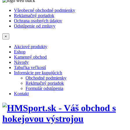
Všeobecné obchodné podmienky
Reklamačný poriadok
Ochrana osobných údajov
Odstúpenie od zmluvy
×
Akciové produkty
Eshop
Kamenný obchod
Návody
Tabuľka veľkostí
Informácie pre kupujúcich
Obchodné podmienky
Reklmačný poriadok
Formulár odstúpenia
Kontakt