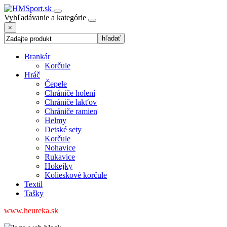
Vyhľadávanie a kategórie
×
Brankár
Korčule
Hráč
Čepele
Chrániče holení
Chrániče lakťov
Chrániče ramien
Helmy
Detské sety
Korčule
Nohavice
Rukavice
Hokejky
Kolieskové korčule
Textil
Tašky
www.heureka.sk