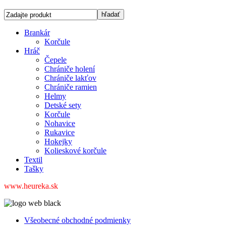
Brankár
Korčule
Hráč
Čepele
Chrániče holení
Chrániče lakťov
Chrániče ramien
Helmy
Detské sety
Korčule
Nohavice
Rukavice
Hokejky
Kolieskové korčule
Textil
Tašky
www.heureka.sk
Všeobecné obchodné podmienky