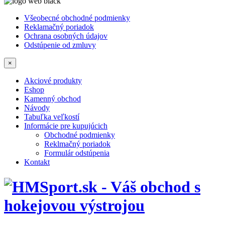
Všeobecné obchodné podmienky
Reklamačný poriadok
Ochrana osobných údajov
Odstúpenie od zmluvy
×
Akciové produkty
Eshop
Kamenný obchod
Návody
Tabuľka veľkostí
Informácie pre kupujúcich
Obchodné podmienky
Reklmačný poriadok
Formulár odstúpenia
Kontakt