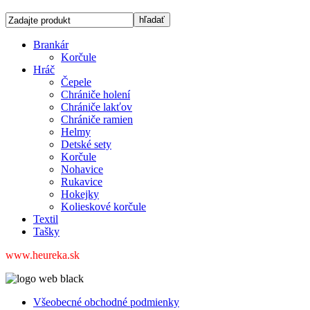
Brankár
Korčule
Hráč
Čepele
Chrániče holení
Chrániče lakťov
Chrániče ramien
Helmy
Detské sety
Korčule
Nohavice
Rukavice
Hokejky
Kolieskové korčule
Textil
Tašky
www.heureka.sk
Všeobecné obchodné podmienky