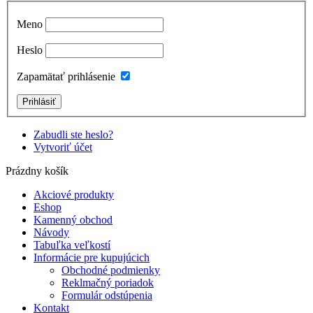
Meno
Heslo
Zapamätať prihlásenie
Zabudli ste heslo?
Vytvoriť účet
Prázdny košík
Akciové produkty
Eshop
Kamenný obchod
Návody
Tabuľka veľkostí
Informácie pre kupujúcich
Obchodné podmienky
Reklmačný poriadok
Formulár odstúpenia
Kontakt