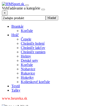
Vyhľadávanie a kategórie
×
Brankár
Korčule
Hráč
Čepele
Chrániče holení
Chrániče lakťov
Chrániče ramien
Helmy
Detské sety
Korčule
Nohavice
Rukavice
Hokejky
Kolieskové korčule
Textil
Tašky
www.heureka.sk