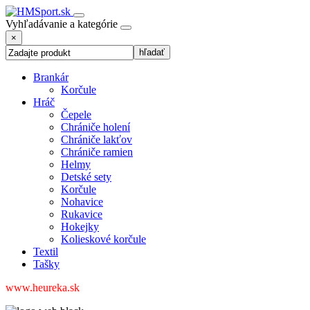
Vyhľadávanie a kategórie
×
Brankár
Korčule
Hráč
Čepele
Chrániče holení
Chrániče lakťov
Chrániče ramien
Helmy
Detské sety
Korčule
Nohavice
Rukavice
Hokejky
Kolieskové korčule
Textil
Tašky
www.heureka.sk