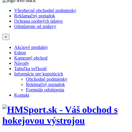
Všeobecné obchodné podmienky
Reklamačný poriadok
Ochrana osobných údajov
Odstúpenie od zmluvy
×
Akciové produkty
Eshop
Kamenný obchod
Návody
Tabuľka veľkostí
Informácie pre kupujúcich
Obchodné podmienky
Reklmačný poriadok
Formulár odstúpenia
Kontakt