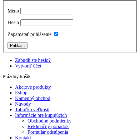
Meno
Heslo
Zapamätať prihlásenie
Zabudli ste heslo?
Vytvoriť účet
Prázdny košík
Akciové produkty
Eshop
Kamenný obchod
Návody
Tabuľka veľkostí
Informácie pre kupujúcich
Obchodné podmienky
Reklmačný poriadok
Formulár odstúpenia
Kontakt