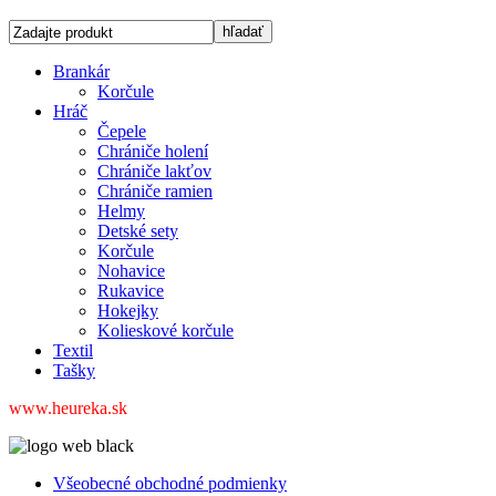
Brankár
Korčule
Hráč
Čepele
Chrániče holení
Chrániče lakťov
Chrániče ramien
Helmy
Detské sety
Korčule
Nohavice
Rukavice
Hokejky
Kolieskové korčule
Textil
Tašky
www.heureka.sk
Všeobecné obchodné podmienky